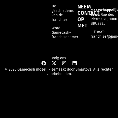
NEEM
De
M
aatschappelij
geschiedenis
CONTACT
zetel:
Rue des
van de
OP
Pierres 20, 1000
franchise
BRUSSEL
MET
Word
E
-mail:
Gamecash-
franchise@gam
franchisenemer
Volg ons
© 2026 Gamecash mogelijk gemaakt door Smartoys. Alle rechten
voorbehouden.