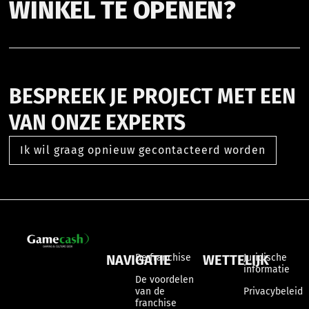
WINKEL TE OPENEN?
BESPREEK JE PROJECT MET EEN
VAN ONZE EXPERTS
Ik wil graag opnieuw gecontacteerd worden
NAVIGATIE
De franchise
WETTELIJK
Juridische
informatie
De voordelen
van de
Privacybeleid
franchise