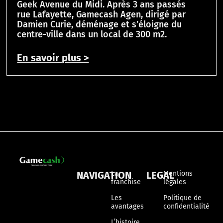
Geek Avenue du Midi. Après 3 ans passés
rue Lafayette, Gamecash Agen, dirigé par
Damien Curie, déménage et s’éloigne du
centre-ville dans un local de 300 m2.
En savoir plus >
NAVIGATION
La
LEGAL
Mentions
franchise
légales
Les
Politique de
avantages
confidentialité
L’histoire