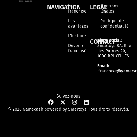
NAVIGATION
La
LEGAL
Mentions
franchise
légales
Les
Politique de
avantages
confidentialité
L’histoire
CONTACT
Siège social:
Devenir
Smartoys SA, Rue
franchisé
des Pierres 20,
1000 BRUXELLES
Email:
franchise@gamecas
Suivez-nous
© 2026 Gamecash powered by Smartoys. Tous droits réservés.