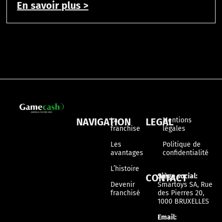
En savoir plus >
NAVIGATION
La
LEGAL
Mentions
franchise
légales
Les
Politique de
avantages
confidentialité
L’histoire
CONTACT
Siège social:
Devenir
Smartoys SA, Rue
franchisé
des Pierres 20,
1000 BRUXELLES
Email: