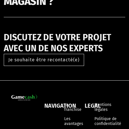
MAGASIN ?
DISCUTEZ DE VOTRE PROJET
AVEC UN DE NOS EXPERTS
Je souhaite être recontacté(e)
NAVIGATION
La
LEGAL
Mentions
franchise
légales
Les
Politique de
avantages
confidentialité